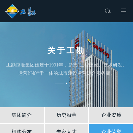
关于工勘
工勘控股集团始建于1991年，是集“工程建设、技术研发、
运营维护”于一体的城市建设运营综合服务商。
集团简介
历史沿革
企业资质
机构分布
专家人才
企业荣誉