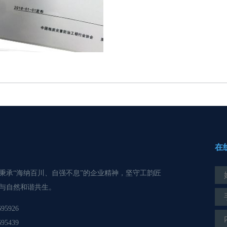
在
秉承“海纳百川、自强不息”的企业精神，坚守工韵匠
与自然和谐共生。
695926
695439