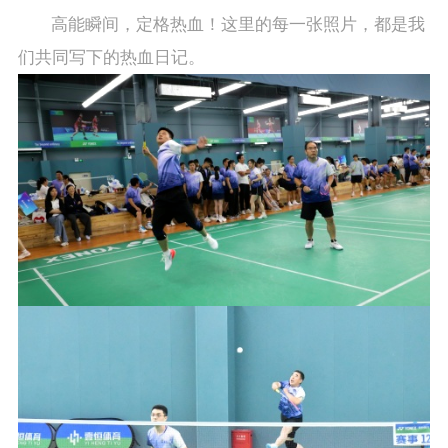
高能瞬间，定格热血！这里的每一张照片，都是我
们共同写下的热血日记。