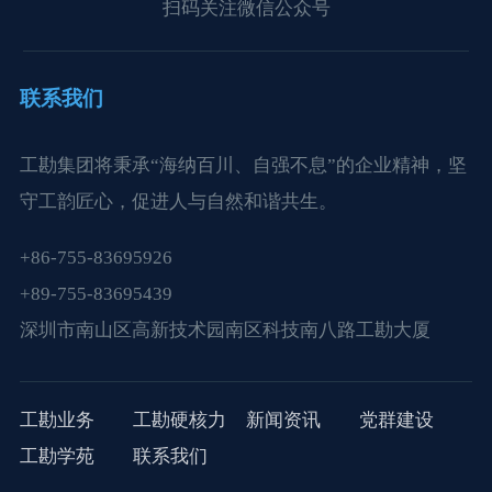
扫码关注微信公众号
联系我们
工勘集团将秉承“海纳百川、自强不息”的企业精神，坚
守工韵匠心，促进人与自然和谐共生。
+86-755-83695926
+89-755-83695439
深圳市南山区高新技术园南区科技南八路工勘大厦
工勘业务
工勘硬核力
新闻资讯
党群建设
工勘学苑
联系我们