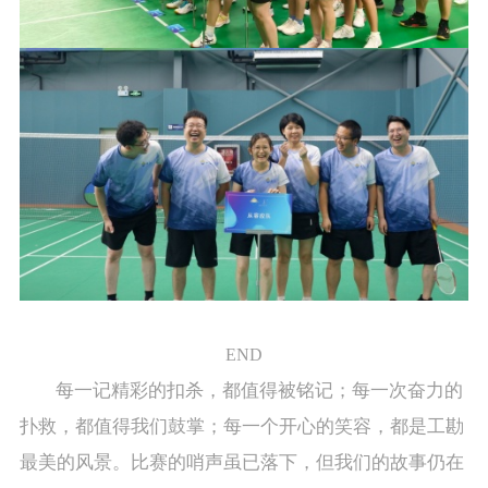
END
每一记精彩的扣杀，都值得被铭记；每一次奋力的
扑救，都值得我们鼓掌；每一个开心的笑容，都是工勘
最美的风景。比赛的哨声虽已落下，但我们的故事仍在