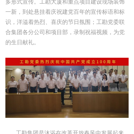
多形式宣传。工勘大厦和重点项目建设现场装饰
一新，到处悬挂着庆祝建党百年的宣传标语和标
识，洋溢着热烈、喜庆的节日氛围；工勘党委联
合集团各分公司和项目部，录制祝福视频，为党
的生日献礼。
工勘集团是沐浴在改革开放春风中发展起来