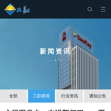
新闻资讯
全部
工勘要闻
行业资讯
通知公告