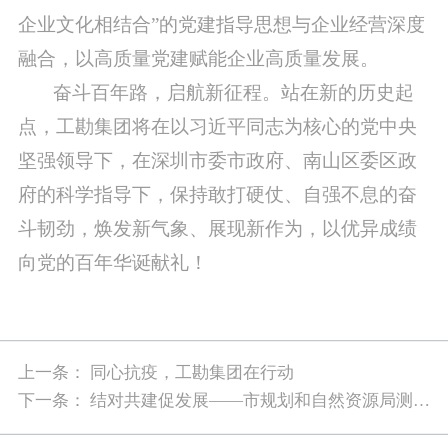
企业文化相结合”的党建指导思想与企业经营深度
融合，以高质量党建赋能企业高质量发展。
奋斗百年路，启航新征程。站在新的历史起
点，工勘集团将在以习近平同志为核心的党中央
坚强领导下，在深圳市委市政府、南山区委区政
府的科学指导下，保持敢打硬仗、自强不息的奋
斗韧劲，焕发新气象、展现新作为，以优异成绩
向党的百年华诞献礼！
上一条：
同心抗疫，工勘集团在行动
下一条：
结对共建促发展——市规划和自然资源局测绘管理处联合工勘集团开展党建交流活动