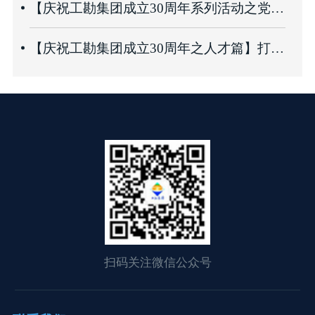
【庆祝工勘集团成立30周年系列活动之党建篇】传承红色基因，追寻红色足迹，喜迎党的百年华诞
【庆祝工勘集团成立30周年之人才篇】打造“高精尖缺”人才方阵，服务双区高质量建设发展
扫码关注微信公众号